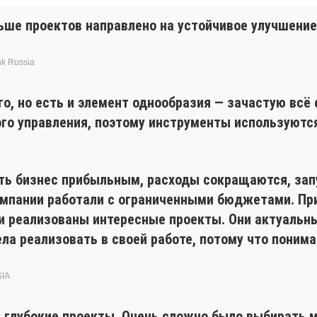
ьше проектов направлено на устойчивое улучшени
nk Russia
го, но есть и элемент однообразия — зачастую всё
ого управления, поэтому инструменты используютс
ть бизнес прибыльным, расходы сокращаются, зап
омпании работали с ограниченными бюджетами. При
и реализованы интересные проекты. Они актуальны
тела реализовать в своей работе, потому что пони
SIA
и глубокие проекты. Очень сложно было выбирать