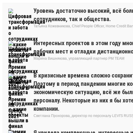
Уровень достаточно высокий, всё бол
сотрудников, так и общества.
Татьяна Кожевникова, Chief People Officer, Home Credit Ba
Интересных проектов в этом году мно
рабочих мест и отладки дистанционн
Марина Вишнякова, управляющий партнер РМ ТЕАМ
В кризисные времена сложно сохрани
Поэтому в период пандемии многие к
экономическую ситуацию, всё же был
персоналу. Некоторые из них я бы хо
компании.
Светлана Прохорова, директор по персоналу LEVI'S RUS
Я увидела комплексные, интересные 