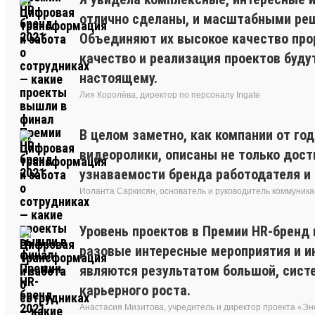
отлично сделаны, и масштабными реш
Объединяют их высокое качество прор
качество и реализация проектов буду
настоящему.
Лия Королёва, директор по персоналу Ingate
В целом заметно, как компании от год
видеоролики, описаны не только дост
узнаваемости бренда работодателя и 
Иоланта Саркисян, основатель и руководитель коммуника
Уровень проектов в Премии HR-бренд 
разовые интересные мероприятия и ин
являются результатом большой, сист
карьерного роста.
Анастасия Мизитова, учредитель и директор проекта «Э