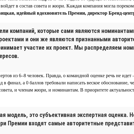
 войдет в состав совета и жюри. Каждая компания могла пореком
ицкая, идейный вдохновитель Премии, директор Бренд-центр
тели компаний, которые сами являются номинантам
оектами и они же являются признанными авторитет
принимает участие их проект. Мы распределяем но
ересов.
пертов из 6–8 человек. Правда, о командной оценке речь не иде
од в финал, а 0 баллов требовали написать веское обоснование, ч
овета, и членам жюри, и номинантам. В приоритете актуальност
ая модель, это субъективная экспертная оценка. Н
жюри Премии входят самые авторитетные представи