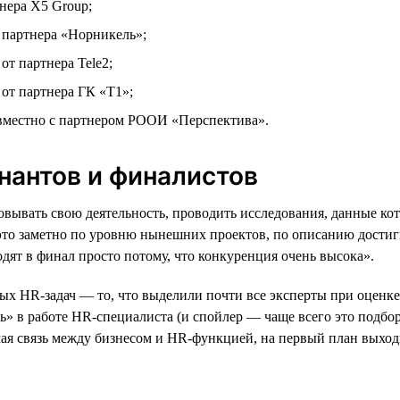
нера X5 Group;
партнера «Норникель»;
т партнера Tele2;
от партнера ГК «Т1»;
местно с партнером РООИ «Перспектива».
нантов и финалистов
вывать свою деятельность, проводить исследования, данные ко
это заметно по уровню нынешних проектов, по описанию достиг
ят в финал просто потому, что конкуренция очень высока».
HR-задач — то, что выделили почти все эксперты при оценке п
» в работе HR-специалиста (и спойлер — чаще всего это подбор
мая связь между бизнесом и HR-функцией, на первый план выход