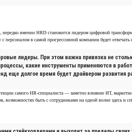
, нередко именно HRD становится лидером цифровой трансформ
ту с персоналом в самой прогрессивной компании будет отвечать
ровые лидеры. При этом важна привязка не стольк
процессы, какие инструменты применяются в работ
нд еще долгое время будет драйвером развития р
тенции самого HR-специалиста — заметно влияние ИТ, маркетин
 возможностях быть с сотрудниками на одной волне здесь и сейч
ними стейкхолдерами и выходит за пределы своих