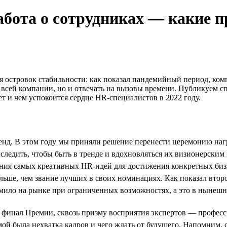
абота о сотрудниках — какие 
я островок стабильности: как показал пандемийный период, ко
всей компании, но и отвечать на вызовы времени. Публикуем 
ет и чем успокоится сердце HR-специалистов в 2022 году.
енд. В этом году мы приняли решение перенести церемонию на
ледить, чтобы быть в тренде и вдохновляться их визионерским 
ия самых креативных HR-идей для достижения конкретных бизне
 больше, чем звание лучших в своих номинациях. Как показал вт
рмило на рынке при ограниченных возможностях, а это в нынешн
 финал Премии, сквозь призму восприятия экспертов — професс
мой была нехватка кадров и чего ждать от будущего. Напомним,