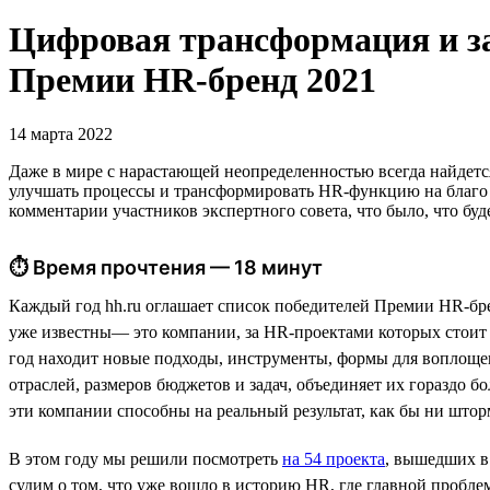
Цифровая трансформация и з
Премии HR-бренд 2021
14 марта 2022
Даже в мире с нарастающей неопределенностью всегда найдетс
улучшать процессы и трансформировать HR-функцию на благо 
комментарии участников экспертного совета, что было, что буд
⏱ Время прочтения — 18 минут
Каждый год hh.ru оглашает список победителей Премии HR-бр
уже известны— это компании, за HR-проектами которых стоит с
год находит новые подходы, инструменты, формы для воплощен
отраслей, размеров бюджетов и задач, объединяет их гораздо
эти компании способны на реальный результат, как бы ни што
В этом году мы решили посмотреть
на 54 проекта
, вышедших в
судим о том, что уже вошло в историю HR, где главной пробле