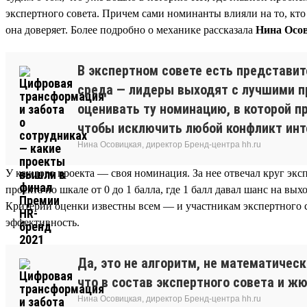
экспертного совета. Причем сами номинанты влияли на то, кто
она доверяет. Более подробно о механике рассказала
Нина Осов
В экспертном совете есть представи
среда — лидеры выходят с лучшими пр
оценивать ту номинацию, в которой 
чтобы исключить любой конфликт инт
Нина Осовицкая, директор Бренд-центра hh.ru
У каждого проекта — своя номинация. За нее отвечал круг экс
проекта по шкале от 0 до 1 балла, где 1 балл давал шанс на вых
Критерии оценки известны всем — и участникам экспертного с
эффективность.
Да, это не алгоритм, не математическ
что в состав экспертного совета и 
Нина Осовицкая, директор Бренд-центра hh.ru