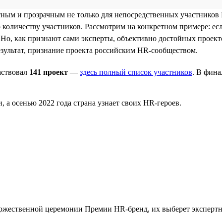
ным и прозрачным не только для непосредственных участников Пр
количеству участников. Рассмотрим на конкретном примере: ес
 Но, как признают сами эксперты, объективно достойных проекто
зультат, признание проекта российским HR-сообществом.
аствовал
141 проект
—
здесь полный список участников
. В фин
а осенью 2022 года страна узнает своих HR-героев.
ржественной церемонии Премии HR-бренд, их выберет экспертн