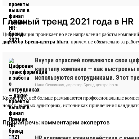
Главный тренд 2021 года в HR
Цифровизация проникает во все направления работы компаний
директор Бренд-центра hh.ru
, причем не обязательно за рабо
Внутри отраслей появляются свои циф
капиталу компании — как выстроены 
используются сотрудниками. Этот тре
Нина Осовицкая, директор Бренд-центра hh.ru
Кроме того, всё больше размываются профессиональные компе
новых целевых аудиториях, источниках привлечения кандидатов,
Прямая речь: комментарии экспертов
HR усиливает взаимодействие с внеш