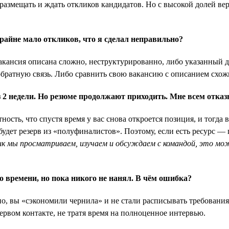
размещать и ждать откликов кандидатов. Но с высокой долей вер
райне мало откликов, что я сделал неправильно?
кансия описана сложно, неструктурированно, либо указанный до
братную связь. Либо сравнить свою вакансию с описанием схож
 2 недели. Но резюме продолжают приходить. Мне всем отказ
ость, что спустя время у вас снова откроется позиция, и тогда в
с будет резерв из «полуфиналистов». Поэтому, если есть ресурс 
ик мы просматриваем, изучаем и обсуждаем с командой, это м
о времени, но пока никого не нанял. В чём ошибка?
о, вы «сэкономили чернила» и не стали расписывать требования
ервом контакте, не тратя время на полноценное интервью.