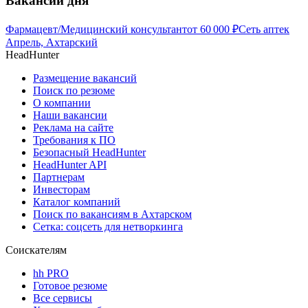
Вакансии дня
Фармацевт/Медицинский консультант
от
60 000
₽
Сеть аптек
Апрель, Ахтарский
HeadHunter
Размещение вакансий
Поиск по резюме
О компании
Наши вакансии
Реклама на сайте
Требования к ПО
Безопасный HeadHunter
HeadHunter API
Партнерам
Инвесторам
Каталог компаний
Поиск по вакансиям в Ахтарском
Сетка: соцсеть для нетворкинга
Соискателям
hh PRO
Готовое резюме
Все сервисы