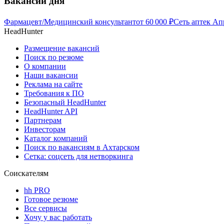
Вакансии дня
Фармацевт/Медицинский консультант
от
60 000
₽
Сеть аптек Ап
HeadHunter
Размещение вакансий
Поиск по резюме
О компании
Наши вакансии
Реклама на сайте
Требования к ПО
Безопасный HeadHunter
HeadHunter API
Партнерам
Инвесторам
Каталог компаний
Поиск по вакансиям в Ахтарском
Сетка: соцсеть для нетворкинга
Соискателям
hh PRO
Готовое резюме
Все сервисы
Хочу у вас работать