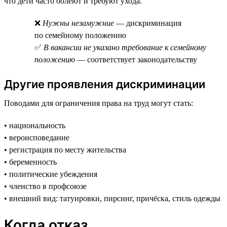
что дети часто болеют и требуют ухода.
❌
Нужны незамужние
— дискриминация
по семейному положению
✅
В вакансии не указано требование к семейному
положению
— соответствует законодательству
Другие проявления дискриминации
Поводами для ограничения права на труд могут стать:
• национальность
• вероисповедание
• регистрация по месту жительства
• беременность
• политические убеждения
• членство в профсоюзе
• внешний вид: татуировки, пирсинг, причёска, стиль одежды
Когда отказ