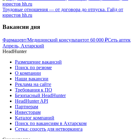
Трудовые отношения — от договора до отпуска. Гайд от
юристов hh.ru
Вакансии дня
Фармацевт/Медицинский консультант
от
60 000
₽
Сеть аптек
Апрель, Ахтарский
HeadHunter
Размещение вакансий
Поиск по резюме
О компании
Наши вакансии
Реклама на сайте
Требования к ПО
Безопасный HeadHunter
HeadHunter API
Партнерам
Инвесторам
Каталог компаний
Поиск по вакансиям в Ахтарском
Сетка: соцсеть для нетворкинга