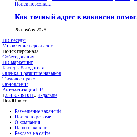
Поиск персонала
Как точный адрес в вакансии помог
28 ноября 2025
HR-беседы
Управление персоналом
Поиск персонала
Собеседования
HR-маркетинг
Бренд работодателя
Оценка и развитие навыков
Трудовое право
Обновления
Автоматизация HR
1
2
3
4
5
6
7
8
9
10
11
...
47
дальше
HeadHunter
Размещение вакансий
Поиск по резюме
О компании
Наши вакансии
Реклама на сайте