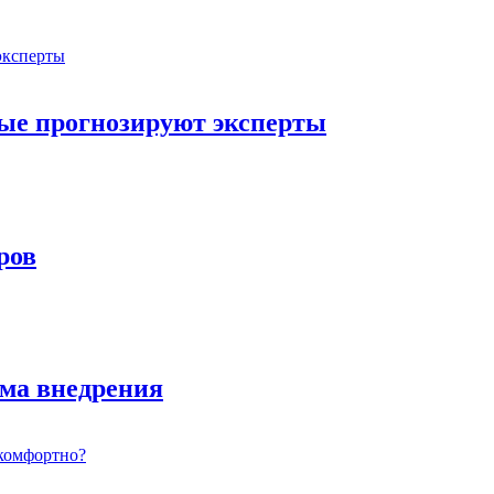
орые прогнозируют эксперты
ров
ема внедрения