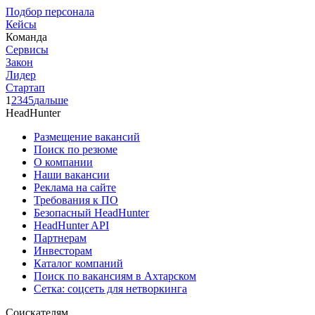
Подбор персонала
Кейсы
Команда
Сервисы
Закон
Лидер
Стартап
1
2
3
4
5
дальше
HeadHunter
Размещение вакансий
Поиск по резюме
О компании
Наши вакансии
Реклама на сайте
Требования к ПО
Безопасный HeadHunter
HeadHunter API
Партнерам
Инвесторам
Каталог компаний
Поиск по вакансиям в Ахтарском
Сетка: соцсеть для нетворкинга
Соискателям