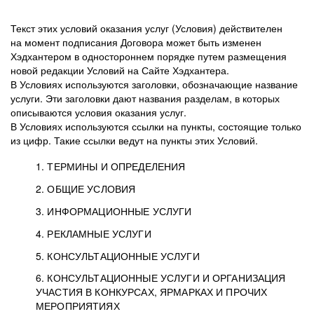
Текст этих условий оказания услуг (Условия) действителен
на момент подписания Договора может быть изменен
Хэдхантером в одностороннем порядке путем размещения
новой редакции Условий на Сайте Хэдхантера.
В Условиях используются заголовки, обозначающие название
услуги. Эти заголовки дают названия разделам, в которых
описываются условия оказания услуг.
В Условиях используются ссылки на пункты, состоящие только
из цифр. Такие ссылки ведут на пункты этих Условий.
1. ТЕРМИНЫ И ОПРЕДЕЛЕНИЯ
2. ОБЩИЕ УСЛОВИЯ
3. ИНФОРМАЦИОННЫЕ УСЛУГИ
1.1. Хэдхантер, или
Хэдхантер, ООО
4. РЕКЛАМНЫЕ УСЛУГИ
HeadHunter, или
«Хэдхантер», ИНН
2.1. Типы и статусы регистрации
5. КОНСУЛЬТАЦИОННЫЕ УСЛУГИ
Исполнитель
7718620740, адрес:
Типы регистрации
3.1. Предоставление доступа к базе данных
2.2. Активация услуг
6. КОНСУЛЬТАЦИОННЫЕ УСЛУГИ И ОРГАНИЗАЦИЯ
125047, г. Москва,
резюме с предложениями Соискателей
Описание и активация
УЧАСТИЯ В КОНКУРСАХ, ЯРМАРКАХ И ПРОЧИХ
2.1.1. Заказчику может быть присвоен один
4.0. Общие условия оказания рекламных услуг
внутригородская
о трудоустройстве с возможностью просмотра
МЕРОПРИЯТИЯХ
из Типов регистраций.
территория
4.0.1. Хэдхантер оказывает Заказчику услугу