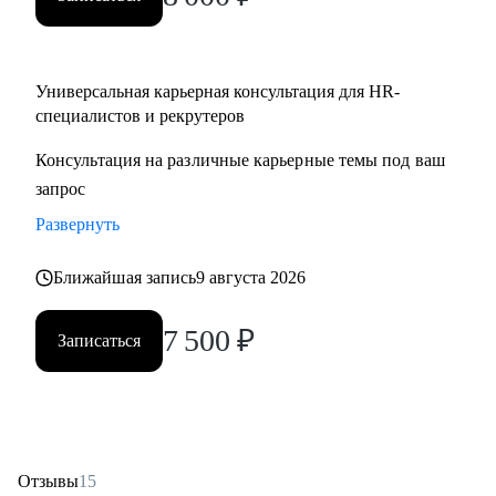
Partner;
• HR менеджерам, которые чувствуют «потолок» и хотят
выйти на новый уровень роли.
Универсальная карьерная консультация для HR-
специалистов и рекрутеров
Консультация на различные карьерные темы под ваш
запрос
Развернуть
Ближайшая запись
9 августа 2026
7 500
₽
Записаться
Отзывы
15