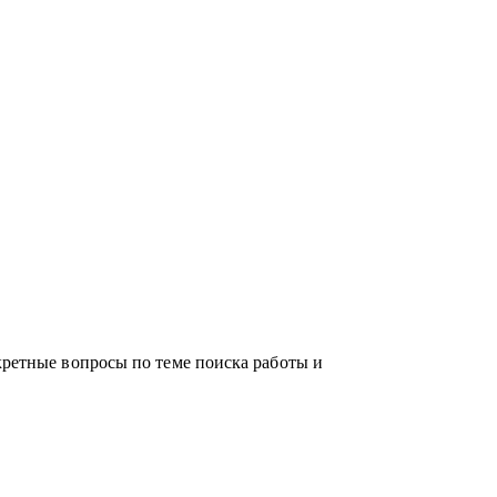
бором пути
ыстроить её устойчиво, грамотно и с опорой
кретные вопросы по теме поиска работы и
 жизни, которую вы хотите проживать.