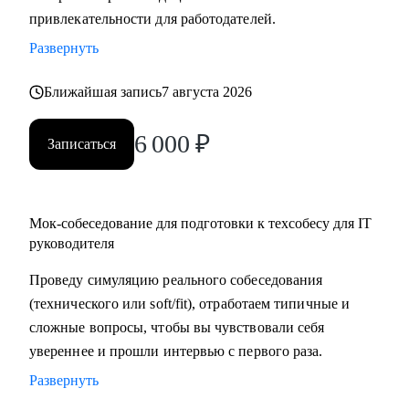
привлекательности для работодателей.
в момент срыва сроков или конфликтов в команде, помогу
найти пути выхода из трудных ситуаций.
Развернуть
Кому могу помочь:
Ближайшая запись
7 августа 2026
• Начинающим руководителям в IT.
6 000
₽
• Middle/Middle+ специалистам — чтобы усилить
Записаться
управленческую экспертизу и soft skills.
• Опытным руководителям, которые столкнулись с
трудным проектом, кризисом или командным конфликтом
Мок-собеседование для подготовки к техсобесу для IT
и хотят получить независимый взгляд.
руководителя
Проведу симуляцию реального собеседования
(технического или soft/fit), отработаем типичные и
сложные вопросы, чтобы вы чувствовали себя
увереннее и прошли интервью с первого раза.
Развернуть