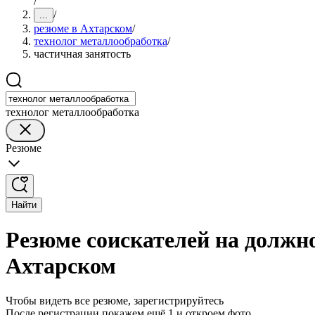
/
/
...
резюме в Ахтарском
/
технолог металлообработка
/
частичная занятость
технолог металлообработка
Резюме
Найти
Резюме соискателей на должно
Ахтарском
Чтобы видеть все резюме, зарегистрируйтесь
После регистрации покажем ещё 1 и откроем фото