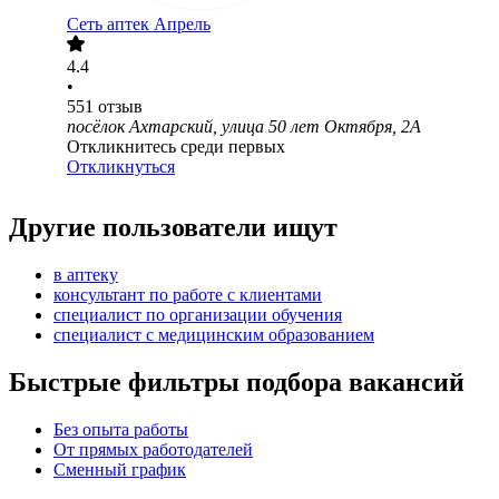
Сеть аптек Апрель
4.4
•
551
отзыв
посёлок Ахтарский, улица 50 лет Октября, 2А
Откликнитесь среди первых
Откликнуться
Другие пользователи ищут
в аптеку
консультант по работе с клиентами
специалист по организации обучения
специалист с медицинским образованием
Быстрые фильтры подбора вакансий
Без опыта работы
От прямых работодателей
Сменный график