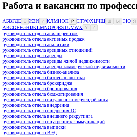
Работа и вакансии по профес
А
Б
В
Г
Д
Е
Ж
З
И
К
Л
М
Н
О
П
С
Т
У
Ф
Х
Ц
Ч
Ш
Э
Ю
Ё
Й
Р
Щ
Ы
Я
A
B
C
D
E
F
G
H
I
J
K
L
M
N
O
P
Q
R
S
T
U
V
W
X
Y
Z
руководитель отдела авиаперевозок
руководитель отдела активных продаж
руководитель отдела аналитики
руководитель отдела арендных отношений
руководитель отдела аренды
руководитель отдела аренды жилой недвижимости
руководитель отдела аренды коммерческой недвижимости
руководитель отдела бизнес-анализа
руководитель отдела бизнес-аналитики
руководитель отдела брокериджа
руководитель отдела бронирования
руководитель отдела бюджетирования
руководитель отдела визуального мерчендайзинга
руководитель отдела внедрения
руководитель отдела внедрения 1С
руководитель отдела внешнего рекрутинга
руководитель отдела внутренних коммуникаций
руководитель отдела выписки
руководитель отдела ВЭД