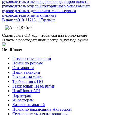
руководитель отдела кадрового делопроизводства
руководитель отдела категорийного менеджмента
руководитель отдела клиентского сервиса
руководитель отдела клининга
В начало
9
10
11
12
13
...
17
дальше
Сканируйте QR-код, чтобы скачать приложение
И чаты с работодателями всегда будут под рукой
HeadHunter
Размещение вакансий
Поиск по резюме
О компании
Наши вакансии
Реклама на сайте
Требования к ПО
Безопасный HeadHunter
HeadHunter API
Партнерам
Инвесторам
Каталог компаний
Поиск по вакансиям в Ахтарском
Сетка: соцсеть для нетворкинга