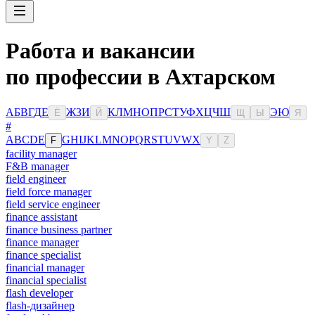
Работа и вакансии
по профессии в Ахтарском
А
Б
В
Г
Д
Е
Ж
З
И
К
Л
М
Н
О
П
Р
С
Т
У
Ф
Х
Ц
Ч
Ш
Э
Ю
Ё
Й
Щ
Ы
Я
#
A
B
C
D
E
G
H
I
J
K
L
M
N
O
P
Q
R
S
T
U
V
W
X
F
Y
Z
facility manager
F&B manager
field engineer
field force manager
field service engineer
finance assistant
finance business partner
finance manager
finance specialist
financial manager
financial specialist
flash developer
flash-дизайнер