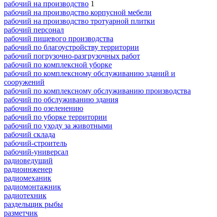
рабочий на производство
1
рабочий на производство корпусной мебели
рабочий на производство тротуарной плитки
рабочий персонал
рабочий пищевого производства
рабочий по благоустройству территории
рабочий погрузочно-разгрузочных работ
рабочий по комплексной уборке
рабочий по комплексному обслуживанию зданий и
сооружений
рабочий по комплексному обслуживанию производства
рабочий по обслуживанию здания
рабочий по озеленению
рабочий по уборке территории
рабочий по уходу за животными
рабочий склада
рабочий-строитель
рабочий-универсал
радиоведущий
радиоинженер
радиомеханик
радиомонтажник
радиотехник
раздельщик рыбы
разметчик