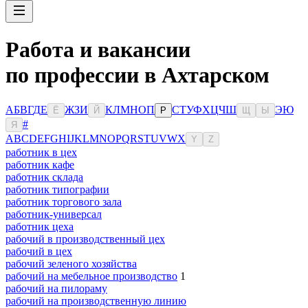
Работа и вакансии
по профессии в Ахтарском
А
Б
В
Г
Д
Е
Ж
З
И
К
Л
М
Н
О
П
С
Т
У
Ф
Х
Ц
Ч
Ш
Э
Ю
Ё
Й
Р
Щ
Ы
#
Я
A
B
C
D
E
F
G
H
I
J
K
L
M
N
O
P
Q
R
S
T
U
V
W
X
Y
Z
работник в цех
работник кафе
работник склада
работник типографии
работник торгового зала
работник-универсал
работник цеха
рабочий в производственный цех
рабочий в цех
рабочий зеленого хозяйства
рабочий на мебельное производство
1
рабочий на пилораму
рабочий на производственную линию