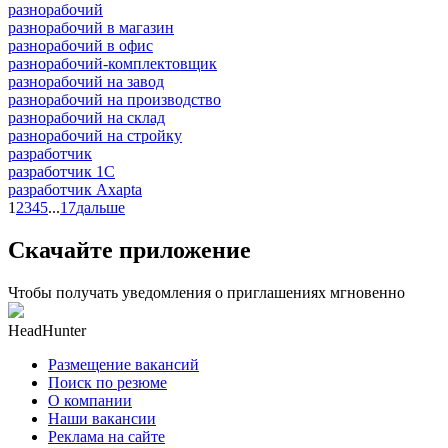
разнорабочий
разнорабочий в магазин
разнорабочий в офис
разнорабочий-комплектовщик
разнорабочий на завод
разнорабочий на производство
разнорабочий на склад
разнорабочий на стройку
разработчик
разработчик 1C
разработчик Axapta
1
2
3
4
5
...
17
дальше
Скачайте приложение
Чтобы получать уведомления о приглашениях мгновенно
HeadHunter
Размещение вакансий
Поиск по резюме
О компании
Наши вакансии
Реклама на сайте