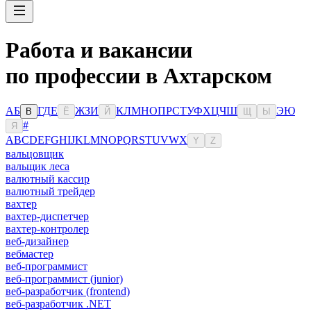
Работа и вакансии
по профессии в Ахтарском
А
Б
Г
Д
Е
Ж
З
И
К
Л
М
Н
О
П
Р
С
Т
У
Ф
Х
Ц
Ч
Ш
Э
Ю
В
Ё
Й
Щ
Ы
#
Я
A
B
C
D
E
F
G
H
I
J
K
L
M
N
O
P
Q
R
S
T
U
V
W
X
Y
Z
вальцовщик
вальщик леса
валютный кассир
валютный трейдер
вахтер
вахтер-диспетчер
вахтер-контролер
веб-дизайнер
вебмастер
веб-программист
веб-программист (junior)
веб-разработчик (frontend)
веб-разработчик .NET