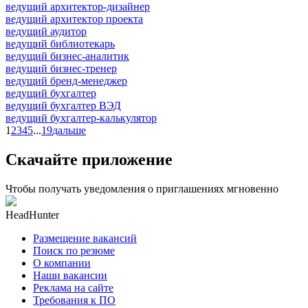
ведущий архитектор-дизайнер
ведущий архитектор проекта
ведущий аудитор
ведущий библиотекарь
ведущий бизнес-аналитик
ведущий бизнес-тренер
ведущий бренд-менеджер
ведущий бухгалтер
ведущий бухгалтер ВЭД
ведущий бухгалтер-калькулятор
1
2
3
4
5
...
19
дальше
Скачайте приложение
Чтобы получать уведомления о приглашениях мгновенно
HeadHunter
Размещение вакансий
Поиск по резюме
О компании
Наши вакансии
Реклама на сайте
Требования к ПО