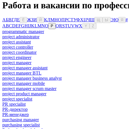
Работа и вакансии по профес
А
Б
В
Г
Д
Е
Ж
З
И
К
Л
М
Н
О
П
Р
С
Т
У
Ф
Х
Ц
Ч
Ш
Э
Ю
#
Ё
Й
Щ
Ы
Я
A
B
C
D
E
F
G
H
I
J
K
L
M
N
O
Q
R
S
T
U
V
W
X
P
Y
Z
programmatic manager
project administrator
project assistant
project controller
project coordinator
project engineer
project manager
project manager assistant
project manager BTL
project manager business analyst
project manager mobile
project manager scrum master
project product manager
project specialist
PR specialist
PR-директор
PR-менеджер
purchasing manager
purchasing specialist