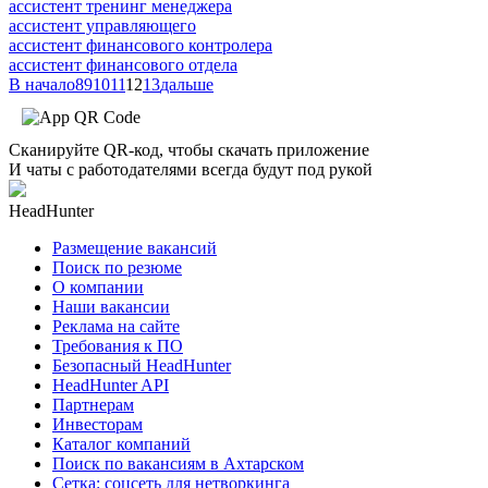
ассистент тренинг менеджера
ассистент управляющего
ассистент финансового контролера
ассистент финансового отдела
В начало
8
9
10
11
12
13
дальше
Сканируйте QR-код, чтобы скачать приложение
И чаты с работодателями всегда будут под рукой
HeadHunter
Размещение вакансий
Поиск по резюме
О компании
Наши вакансии
Реклама на сайте
Требования к ПО
Безопасный HeadHunter
HeadHunter API
Партнерам
Инвесторам
Каталог компаний
Поиск по вакансиям в Ахтарском
Сетка: соцсеть для нетворкинга