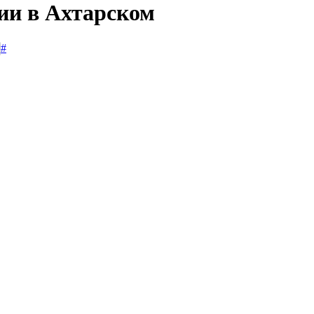
сии в Ахтарском
#