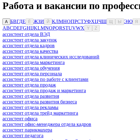
Работа и вакансии по профес
Б
В
Г
Д
Е
Ж
З
И
К
Л
М
Н
О
П
Р
С
Т
У
Ф
Х
Ц
Ч
Ш
Э
Ю
А
Ё
Й
Щ
Ы
Я
A
B
C
D
E
F
G
H
I
J
K
L
M
N
O
P
Q
R
S
T
U
V
W
X
Y
Z
ассистент отдела ВЭД
ассистент отдела закупок
ассистент отдела кадров
ассистент отдела качества
ассистент отдела клинических исследований
ассистент отдела маркетинга
ассистент отдела обучения
ассистент отдела персонала
ассистент отдела по работе с клиентами
ассистент отдела продаж
ассистент отдела продаж и маркетинга
ассистент отдела развития
ассистент отдела развития бизнеса
ассистент отдела рекламы
ассистент отдела трейд маркетинга
ассистент офиса
ассистент офис-менеджера отдела кадров
ассистент парикмахера
ассистент педагога