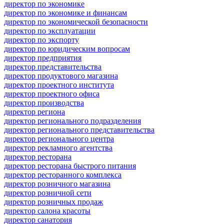
директор по экономике
директор по экономике и финансам
директор по экономической безопасности
директор по эксплуатации
директор по экспорту
директор по юридическим вопросам
директор предприятия
директор представительства
директор продуктового магазина
директор проектного института
директор проектного офиса
директор производства
директор региона
директор регионального подразделения
директор регионального представительства
директор регионального центра
директор рекламного агентства
директор ресторана
директор ресторана быстрого питания
директор ресторанного комплекса
директор розничного магазина
директор розничной сети
директор розничных продаж
директор салона красоты
директор санатория