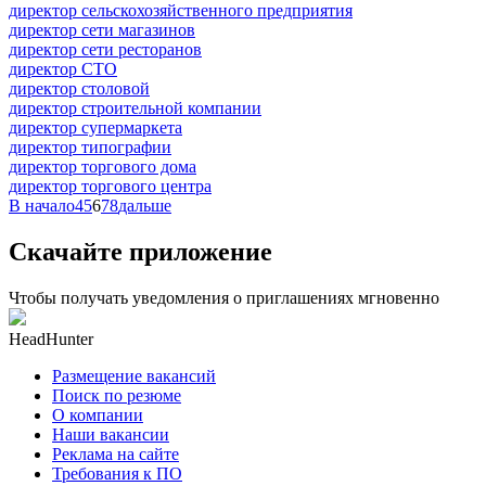
директор сельскохозяйственного предприятия
директор сети магазинов
директор сети ресторанов
директор СТО
директор столовой
директор строительной компании
директор супермаркета
директор типографии
директор торгового дома
директор торгового центра
В начало
4
5
6
7
8
дальше
Скачайте приложение
Чтобы получать уведомления о приглашениях мгновенно
HeadHunter
Размещение вакансий
Поиск по резюме
О компании
Наши вакансии
Реклама на сайте
Требования к ПО