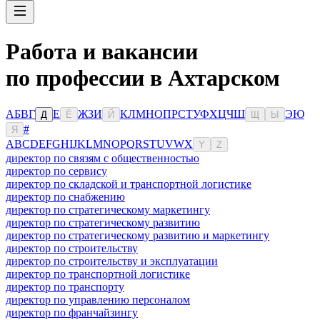
Работа и вакансии
по профессии в Ахтарском
А
Б
В
Г
Е
Ж
З
И
К
Л
М
Н
О
П
Р
С
Т
У
Ф
Х
Ц
Ч
Ш
Э
Ю
Д
Ё
Й
Щ
Ы
#
Я
A
B
C
D
E
F
G
H
I
J
K
L
M
N
O
P
Q
R
S
T
U
V
W
X
Y
Z
директор по связям с общественностью
директор по сервису
директор по складской и транспортной логистике
директор по снабжению
директор по стратегическому маркетингу
директор по стратегическому развитию
директор по стратегическому развитию и маркетингу
директор по строительству
директор по строительству и эксплуатации
директор по транспортной логистике
директор по транспорту
директор по управлению персоналом
директор по франчайзингу