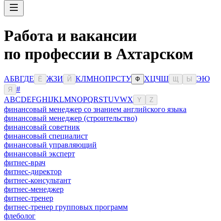
Работа и вакансии
по профессии в Ахтарском
А
Б
В
Г
Д
Е
Ж
З
И
К
Л
М
Н
О
П
Р
С
Т
У
Х
Ц
Ч
Ш
Э
Ю
Ё
Й
Ф
Щ
Ы
#
Я
A
B
C
D
E
F
G
H
I
J
K
L
M
N
O
P
Q
R
S
T
U
V
W
X
Y
Z
финансовый менеджер со знанием английского языка
финансовый менеджер (строительство)
финансовый советник
финансовый специалист
финансовый управляющий
финансовый эксперт
фитнес-врач
фитнес-директор
фитнес-консультант
фитнес-менеджер
фитнес-тренер
фитнес-тренер групповых программ
флеболог