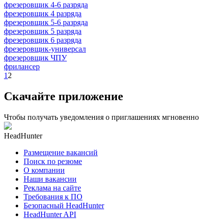
фрезеровщик 4-6 разряда
фрезеровщик 4 разряда
фрезеровщик 5-6 разряда
фрезеровщик 5 разряда
фрезеровщик 6 разряда
фрезеровщик-универсал
фрезеровщик ЧПУ
фрилансер
1
2
Скачайте приложение
Чтобы получать уведомления о приглашениях мгновенно
HeadHunter
Размещение вакансий
Поиск по резюме
О компании
Наши вакансии
Реклама на сайте
Требования к ПО
Безопасный HeadHunter
HeadHunter API