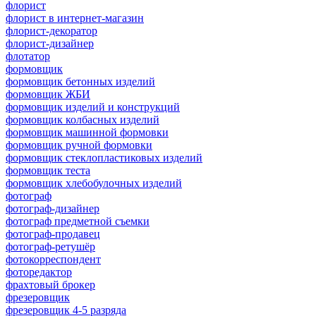
флорист
флорист в интернет-магазин
флорист-декоратор
флорист-дизайнер
флотатор
формовщик
формовщик бетонных изделий
формовщик ЖБИ
формовщик изделий и конструкций
формовщик колбасных изделий
формовщик машинной формовки
формовщик ручной формовки
формовщик стеклопластиковых изделий
формовщик теста
формовщик хлебобулочных изделий
фотограф
фотограф-дизайнер
фотограф предметной съемки
фотограф-продавец
фотограф-ретушёр
фотокорреспондент
фоторедактор
фрахтовый брокер
фрезеровщик
фрезеровщик 4-5 разряда