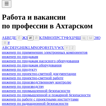
Работа и вакансии
по профессии в Ахтарском
А
Б
В
Г
Д
Е
Ж
З
К
Л
М
Н
О
П
Р
С
Т
У
Ф
Х
Ц
Ч
Ш
Э
Ю
Ё
И
Й
Щ
Ы
#
Я
A
B
C
D
E
F
G
H
I
J
K
L
M
N
O
P
Q
R
S
T
U
V
W
X
Y
Z
инженер по применению электронных компонентов
инженер по продажам
инженер по продажам насосного оборудования
инженер по продажам оборудования
инженер по продукту
инженер по проектно-сметной документации
инженер по проектно-сметной работе
инженер по производственному контролю
инженер по производству
инженер по промышленной безопасности
инженер по промышленной и пожарной безопасности
инженер по работе с проектными институтами
инженер по радиационной безопасности