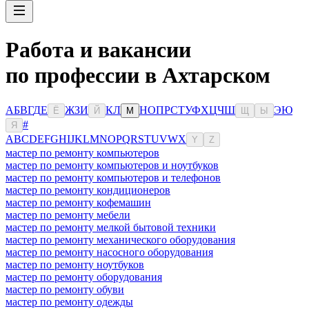
Работа и вакансии
по профессии в Ахтарском
А
Б
В
Г
Д
Е
Ж
З
И
К
Л
Н
О
П
Р
С
Т
У
Ф
Х
Ц
Ч
Ш
Э
Ю
Ё
Й
М
Щ
Ы
#
Я
A
B
C
D
E
F
G
H
I
J
K
L
M
N
O
P
Q
R
S
T
U
V
W
X
Y
Z
мастер по ремонту компьютеров
мастер по ремонту компьютеров и ноутбуков
мастер по ремонту компьютеров и телефонов
мастер по ремонту кондиционеров
мастер по ремонту кофемашин
мастер по ремонту мебели
мастер по ремонту мелкой бытовой техники
мастер по ремонту механического оборудования
мастер по ремонту насосного оборудования
мастер по ремонту ноутбуков
мастер по ремонту оборудования
мастер по ремонту обуви
мастер по ремонту одежды