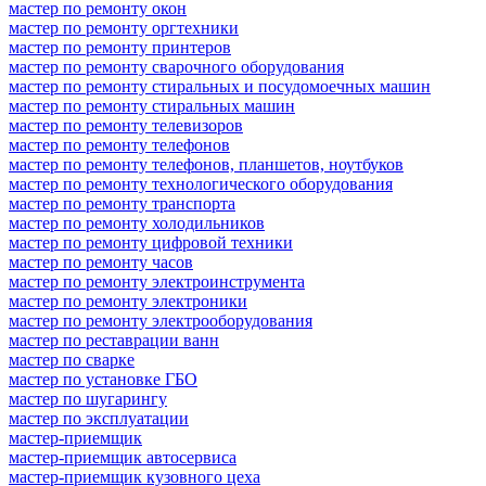
мастер по ремонту окон
мастер по ремонту оргтехники
мастер по ремонту принтеров
мастер по ремонту сварочного оборудования
мастер по ремонту стиральных и посудомоечных машин
мастер по ремонту стиральных машин
мастер по ремонту телевизоров
мастер по ремонту телефонов
мастер по ремонту телефонов, планшетов, ноутбуков
мастер по ремонту технологического оборудования
мастер по ремонту транспорта
мастер по ремонту холодильников
мастер по ремонту цифровой техники
мастер по ремонту часов
мастер по ремонту электроинструмента
мастер по ремонту электроники
мастер по ремонту электрооборудования
мастер по реставрации ванн
мастер по сварке
мастер по установке ГБО
мастер по шугарингу
мастер по эксплуатации
мастер-приемщик
мастер-приемщик автосервиса
мастер-приемщик кузовного цеха