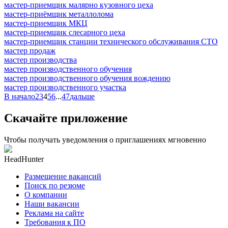
мастер-приемщик малярно кузовного цеха
мастер-приёмщик металлолома
мастер-приемщик МКЦ
мастер-приемщик слесарного цеха
мастер-приемщик станции технического обслуживания СТО
мастер продаж
мастер производства
мастер производственного обучения
мастер производственного обучения вождению
мастер производственного участка
В начало
2
3
4
5
6
...
47
дальше
Скачайте приложение
Чтобы получать уведомления о приглашениях мгновенно
HeadHunter
Размещение вакансий
Поиск по резюме
О компании
Наши вакансии
Реклама на сайте
Требования к ПО