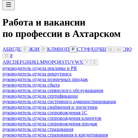
Работа и вакансии
по профессии в Ахтарском
А
Б
В
Г
Д
Е
Ж
З
И
К
Л
М
Н
О
П
С
Т
У
Ф
Х
Ц
Ч
Ш
Э
Ю
Ё
Й
Р
Щ
Ы
#
Я
A
B
C
D
E
F
G
H
I
J
K
L
M
N
O
P
Q
R
S
T
U
V
W
X
Y
Z
руководитель отдела рекламы и PR
руководитель отдела рекрутинга
руководитель отдела розничных продаж
руководитель отдела сбыта
руководитель отдела сервисного обслуживания
руководитель отдела сертификации
руководитель отдела системного администрирования
руководитель отдела снабжения и логистики
руководитель отдела сопровождения 1С
руководитель отдела сопровождения клиентов
руководитель отдела сопровождения продаж
руководитель отдела страхования
руководитель отдела страхования и кредитования