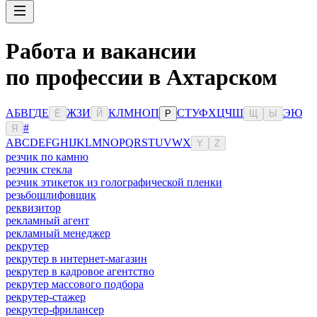
Работа и вакансии
по профессии в Ахтарском
А
Б
В
Г
Д
Е
Ж
З
И
К
Л
М
Н
О
П
С
Т
У
Ф
Х
Ц
Ч
Ш
Э
Ю
Ё
Й
Р
Щ
Ы
#
Я
A
B
C
D
E
F
G
H
I
J
K
L
M
N
O
P
Q
R
S
T
U
V
W
X
Y
Z
резчик по камню
резчик стекла
резчик этикеток из голографической пленки
резьбошлифовщик
реквизитор
рекламный агент
рекламный менеджер
рекрутер
рекрутер в интернет-магазин
рекрутер в кадровое агентство
рекрутер массового подбора
рекрутер-стажер
рекрутер-фрилансер