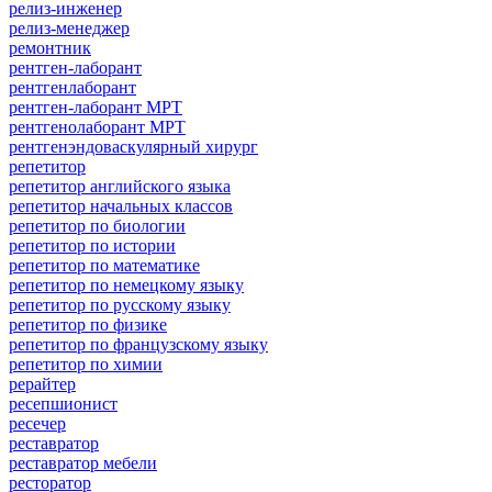
релиз-инженер
релиз-менеджер
ремонтник
рентген-лаборант
рентгенлаборант
рентген-лаборант МРТ
рентгенолаборант МРТ
рентгенэндоваскулярный хирург
репетитор
репетитор английского языка
репетитор начальных классов
репетитор по биологии
репетитор по истории
репетитор по математике
репетитор по немецкому языку
репетитор по русскому языку
репетитор по физике
репетитор по французскому языку
репетитор по химии
рерайтер
ресепшионист
ресечер
реставратор
реставратор мебели
ресторатор