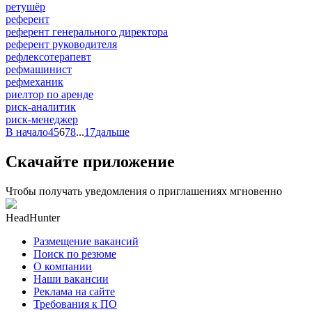
ретушёр
референт
референт генерального директора
референт руководителя
рефлексотерапевт
рефмашинист
рефмеханик
риелтор по аренде
риск-аналитик
риск-менеджер
В начало
4
5
6
7
8
...
17
дальше
Скачайте приложение
Чтобы получать уведомления о приглашениях мгновенно
HeadHunter
Размещение вакансий
Поиск по резюме
О компании
Наши вакансии
Реклама на сайте
Требования к ПО