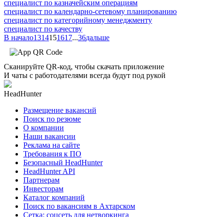
специалист по казначейским операциям
специалист по календарно-сетевому планированию
специалист по категорийному менеджменту
специалист по качеству
В начало
13
14
15
16
17
...
36
дальше
Сканируйте QR-код, чтобы скачать приложение
И чаты с работодателями всегда будут под рукой
HeadHunter
Размещение вакансий
Поиск по резюме
О компании
Наши вакансии
Реклама на сайте
Требования к ПО
Безопасный HeadHunter
HeadHunter API
Партнерам
Инвесторам
Каталог компаний
Поиск по вакансиям в Ахтарском
Сетка: соцсеть для нетворкинга