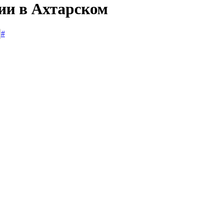
сии в Ахтарском
#