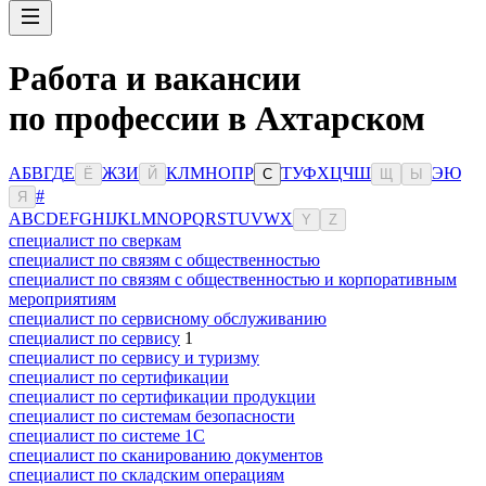
Работа и вакансии
по профессии в Ахтарском
А
Б
В
Г
Д
Е
Ж
З
И
К
Л
М
Н
О
П
Р
Т
У
Ф
Х
Ц
Ч
Ш
Э
Ю
Ё
Й
С
Щ
Ы
#
Я
A
B
C
D
E
F
G
H
I
J
K
L
M
N
O
P
Q
R
S
T
U
V
W
X
Y
Z
специалист по сверкам
специалист по связям с общественностью
специалист по связям с общественностью и корпоративным
мероприятиям
специалист по сервисному обслуживанию
специалист по сервису
1
специалист по сервису и туризму
специалист по сертификации
специалист по сертификации продукции
специалист по системам безопасности
специалист по системе 1С
специалист по сканированию документов
специалист по складским операциям