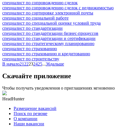
специалист по сопровождению сделок
специалист по сопровождению сделок с недвижимостью
специалист по сортировке электронной почты
специалист по социальной работе
специалист по специальной оценке условий труда
специалист по стандартизации
специалист по стандартизации бизнес-процессов
специалист по стандартизации и сертификации
специалист по стратегическому планированию
специалист по страхованию
специалист по страхованию и кредитованию
специалист по строительству
В начало
21
22
23
24
25
...
36
дальше
Скачайте приложение
Чтобы получать уведомления о приглашениях мгновенно
HeadHunter
Размещение вакансий
Поиск по резюме
О компании
Наши вакансии