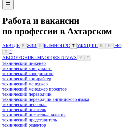
Работа и вакансии
по профессии в Ахтарском
А
Б
В
Г
Д
Е
Ж
З
И
К
Л
М
Н
О
П
Р
С
У
Ф
Х
Ц
Ч
Ш
Э
Ю
Ё
Й
Т
Щ
Ы
#
Я
A
B
C
D
E
F
G
H
I
J
K
L
M
N
O
P
Q
R
S
T
U
V
W
X
Y
Z
технический инженер
технический консультант
технический координатор
технический копирайтер
технический менеджер
технический менеджер проектов
технический переводчик
технический переводчик английского языка
технический персонал
технический писатель
технический писатель-аналитик
технический представитель
технический редактор