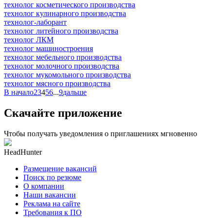
технолог косметического производства
технолог кулинарного производства
технолог-лаборант
технолог литейного производства
технолог ЛКМ
технолог машиностроения
технолог мебельного производства
технолог молочного производства
технолог мукомольного производства
технолог мясного производства
В начало
2
3
4
5
6
...
9
дальше
Скачайте приложение
Чтобы получать уведомления о приглашениях мгновенно
HeadHunter
Размещение вакансий
Поиск по резюме
О компании
Наши вакансии
Реклама на сайте
Требования к ПО