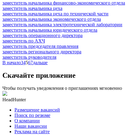
заместитель начальника финансово-экономического отдела
заместитель начальника цеха
заместитель начальника цеха по технической части
заместитель начальника экономического отдела
заместитель начальника электротехнической лаборатории
заместитель начальника юридического отдела
заместитель операционного директора
заместитель по АХЧ
заместитель председателя правления
заместитель регионального директора
заместитель руководителя
В начало
3
4
5
6
7
дальше
Скачайте приложение
Чтобы получать уведомления о приглашениях мгновенно
HeadHunter
Размещение вакансий
Поиск по резюме
О компании
Наши вакансии
Реклама на сайте