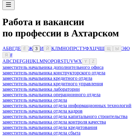
Работа и вакансии
по профессии в Ахтарском
А
Б
В
Г
Д
Е
Ж
И
К
Л
М
Н
О
П
Р
С
Т
У
Ф
Х
Ц
Ч
Ш
Э
Ю
Ё
З
Й
Щ
Ы
#
Я
A
B
C
D
E
F
G
H
I
J
K
L
M
N
O
P
Q
R
S
T
U
V
W
X
Y
Z
заместитель начальника дополнительного офиса
заместитель начальника конструкторского отдела
заместитель начальника кредитного отдела
заместитель начальника кредитного управления
заместитель начальника лаборатории
заместитель начальника операционного отдела
заместитель начальника отдела
заместитель начальника отдела информационных технологий
заместитель начальника отдела кадров
заместитель начальника отдела капитального строительства
заместитель начальника отдела контроля качества
заместитель начальника отдела кредитования
заместитель начальника отдела сбыта