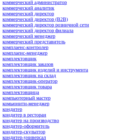
коммерческий администратор
коммерческий аналитик
коммерческий директор
коммерческий директор (B2B)
коммерческий директор розничной сети
коммерческий директор филиала
коммерческий менеджер
коммерческий представитель
комплаенс-контролер
комплаенс-менеджер
комплектовщик
комплектовщик заказов
комплектовщик изделий и инструмента
комплектовщик на склад
комплектовщик-оператор
комплектовщик товара
комплектовщица
компьютерный мастер
комьюнити-менеджер
кондитер
кондитер в ресторан
кондитер на производство
кондитер-оформитель
кондитер-скульптор
кондитер-универсал