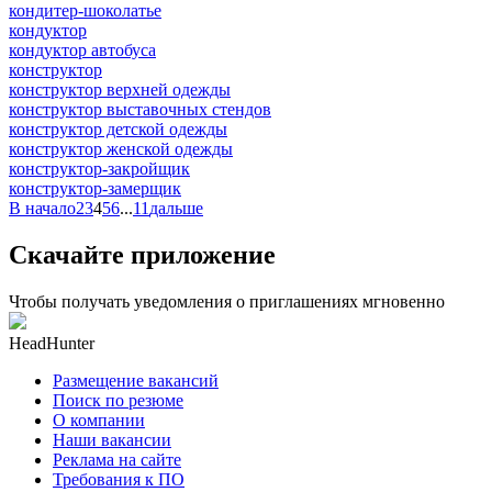
кондитер-шоколатье
кондуктор
кондуктор автобуса
конструктор
конструктор верхней одежды
конструктор выставочных стендов
конструктор детской одежды
конструктор женской одежды
конструктор-закройщик
конструктор-замерщик
В начало
2
3
4
5
6
...
11
дальше
Скачайте приложение
Чтобы получать уведомления о приглашениях мгновенно
HeadHunter
Размещение вакансий
Поиск по резюме
О компании
Наши вакансии
Реклама на сайте
Требования к ПО