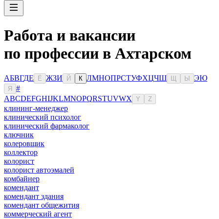
Работа и вакансии
по профессии в Ахтарском
А
Б
В
Г
Д
Е
Ж
З
И
Л
М
Н
О
П
Р
С
Т
У
Ф
Х
Ц
Ч
Ш
Э
Ю
Ё
Й
К
Щ
Ы
#
Я
A
B
C
D
E
F
G
H
I
J
K
L
M
N
O
P
Q
R
S
T
U
V
W
X
Y
Z
клининг-менеджер
клинический психолог
клинический фармаколог
ключник
колеровщик
коллектор
колорист
колорист автоэмалей
комбайнер
комендант
комендант здания
комендант общежития
коммерческий агент