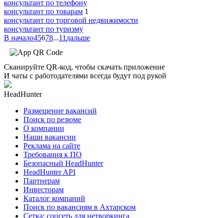
консультант по телефону
консультант по товарам
1
консультант по торговой недвижимости
консультант по туризму
В начало
4
5
6
7
8
...
11
дальше
Сканируйте QR-код, чтобы скачать приложение
И чаты с работодателями всегда будут под рукой
HeadHunter
Размещение вакансий
Поиск по резюме
О компании
Наши вакансии
Реклама на сайте
Требования к ПО
Безопасный HeadHunter
HeadHunter API
Партнерам
Инвесторам
Каталог компаний
Поиск по вакансиям в Ахтарском
Сетка: соцсеть для нетворкинга