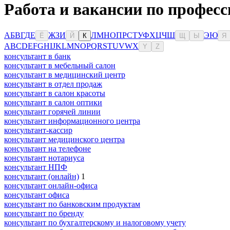
Работа и вакансии по профес
А
Б
В
Г
Д
Е
Ж
З
И
Л
М
Н
О
П
Р
С
Т
У
Ф
Х
Ц
Ч
Ш
Э
Ю
Ё
Й
К
Щ
Ы
Я
A
B
C
D
E
F
G
H
I
J
K
L
M
N
O
P
Q
R
S
T
U
V
W
X
Y
Z
консультант в банк
консультант в мебельный салон
консультант в медицинский центр
консультант в отдел продаж
консультант в салон красоты
консультант в салон оптики
консультант горячей линии
консультант информационного центра
консультант-кассир
консультант медицинского центра
консультант на телефоне
консультант нотариуса
консультант НПФ
консультант (онлайн)
1
консультант онлайн-офиса
консультант офиса
консультант по банковским продуктам
консультант по бренду
консультант по бухгалтерскому и налоговому учету